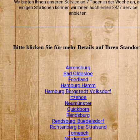
Wir bieten Ihnen unseren Service an 7 Tagen in der Woche an, 
einigen Stationen können wir Ihnen auch einen 24/7 Service
anbieten.
Bitte klicken Sie für mehr Details auf Ihren Standor
Ahrensburg
Bad Oldesloe
Friedland
Hamburg Hamm
Hamburg Bergstedt Volksdorf
Itzehoe
Neumünster
Quickborn
Rendsburg
Rendsburg-Buedelsdorf
Richtenberg bei Stralsund
Tornesch
Norderstedt